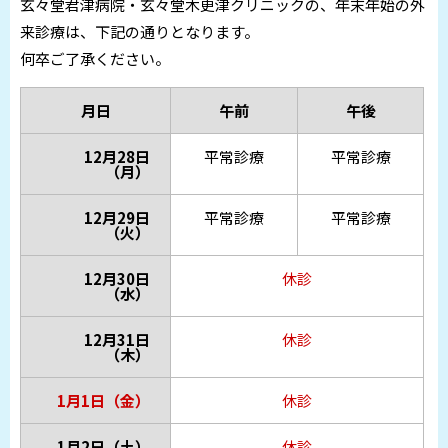
玄々堂君津病院・玄々堂木更津クリニックの、年末年始の外
来診療は、下記の通りとなります。
何卒ご了承ください。
月日
午前
午後
12月28日
平常診療
平常診療
（月）
12月29日
平常診療
平常診療
（火）
12月30日
休診
（水）
12月31日
休診
（木）
1月1日（金）
休診
1月2日（土）
休診