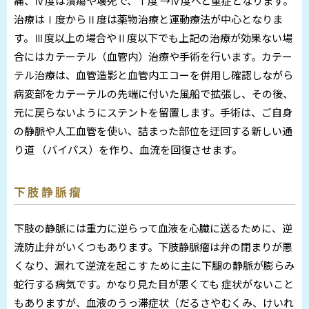
痛、Ⅳ度は潰瘍や壊死で、Ⅰ度 →Ⅳ度へと重症となります。
治療はⅠ度からⅡ度は薬物治療と運動療法が中心となりま
す。Ⅲ度以上の場合やⅡ度以下でも上記の治療が効果ない場
合にはカテーテル（血管内）治療や手術を行います。カテー
テル治療は、血管造影と血管内エコーを併用し確認しながら
病変部をカテーテルの先端に付いた風船で拡張し、その後、
元に戻らないようにステントを留置します。手術は、ご自身
の静脈や人工血管を使い、詰まった部位を迂回する新しい通
り道 （バイパス）を作り、血流を回復させます。
下肢静脈瘤
下肢の静脈には重力に逆らって血液を心臓に送るために、逆
流防止弁がいくつもあります。下肢静脈瘤は弁の閉まりが悪
くなり、漏れて逆流を起こす ために主に下腿の静脈が膨らみ
蛇行する病気です。かなり見た目が悪くても 症状がないこと
もありますが、血液のうっ滞症状（だるさやむくみ、けいれ