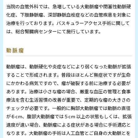
当院の血管外科では、急増している大動脈瘤や閉塞性動脈硬
化症、下肢静脈瘤、深部静脈血栓症などの血管疾患を対象に
治療を行っております。バスキュラーアクセス手術に関して
は、総合腎臓病センターにて施行しています。
動脈瘤
動脈瘤は、動脈硬化や炎症などにより弱くなった動脈が拡張
することで形成されます。普段はほとんど無症状ですが生命
にかかわる病気ですので、瘤が破裂する前に治療する必要が
あります。治療は小さな瘤の場合、厳重な血圧の管理と食事
療法を含む生活習慣の改善が重要で、定期的な瘤の大きさの
チェックが必要です。一般的に胸部大動脈瘤では動脈の直径
が６cm、腹部大動脈瘤では５cm 以上の状態もしくは、拡張
速度が速い場合、動脈瘤による症状がある場合に手術適応と
なります。大動脈瘤の手術は人工血管とご自身の大動脈とを