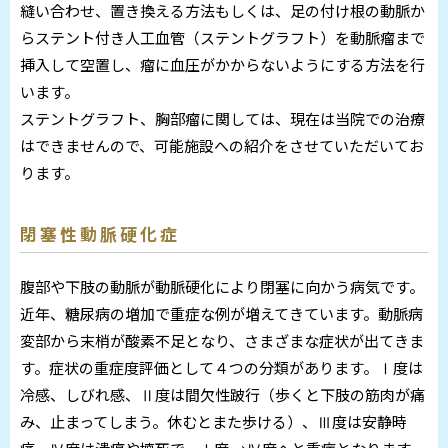
縫い合わせ、置き換える方法もしくは、足の付け根の動脈か
らステント付き人工血管（ステントグラフト）を動脈瘤まで
挿入して空置し、瘤に血圧がかからないようにする方法を行
います。
ステントグラフト、胸部瘤に関しては、現在は当院での治療
はできませんので、可能施設への紹介をさせていただいてお
ります。
閉塞性動脈硬化症
腹部や下肢の動脈が動脈硬化により閉塞に向かう病気です。
近年、糖尿病の増加で重症な例が増えてきています。動脈病
変部から末梢が酸素不足となり、さまざまな症状が出てきま
す。症状の重症度評価として４つの分類があります。Ⅰ度は
冷感、しびれ感、Ⅱ度は間欠性跛行（歩くと下肢の筋肉が痛
み、止まってしまう。休むとまた歩ける）、Ⅲ度は安静時