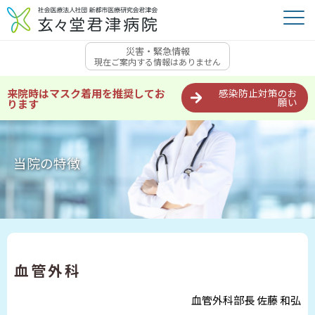
災害・緊急情報
現在ご案内する情報はありません
来院時はマスク着用を推奨してお
感染防止対策のお
願い
ります
当院の特徴
血管外科
血管外科部長 佐藤 和弘